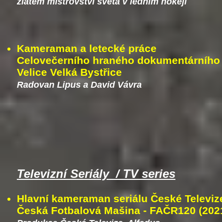
zlatém mistrovství světa v ledním hokeji
Kameraman a letecké práce
Celovečerního hraného dokumentárního
Velice Velká Bystřice
Radovan Lipus a David Vávra
Televizní Seriály / TV series
Hlavní kameraman seriálu České Televize
Česká Fotbalová Mašina - FAČR120 (202